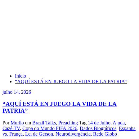
Tag Dados Biográficos
Início
“AQUÍ ESTÁ EN JUEGO LA VIDA DE LA PATRIA”
julho 14, 2026
“AQUÍ ESTÁ EN JUEGO LA VIDA DE LA
PATRIA”
Por
Murilo
em
Brazil Talks
,
Preaching
Tag
14 de Julho
,
Ajuda
,
Cazé TV
,
Copa do Mundo FIFA 2026
,
Dados Biográficos
,
Espanha
vs. França
,
Lei de Gerson
,
Neurodivergência
,
Rede Globo