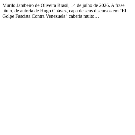
Murilo Jambeiro de Oliveira Brasil, 14 de julho de 2026. A frase
título, de autoria de Hugo Chávez, capa de seus discursos em "El
Golpe Fascista Contra Venezuela" caberia muito…
Ler mais
julho 9, 2026
MMDC
Por
Murilo
em
Brazil Talks
,
Preaching
Tag
Casa Imperial do Brasil
,
Dados Biográficos
,
FHC
,
Getúlio Vargas
,
Oxford 1096
,
Revolução
Constucionalista
,
Santo Antonio de Guaratinguetá
,
São Paulo
,
Uriel
Archangel
,
Washington-Brazil-Cuba
,
Woodstock
Murilo Jambeiro de Oliveira Brasil, 9 de julho de 2026. O dia de
hoje, 9 de Julho, é feriado no estado da federação em que moro no
Brasil, São Paulo,…
Ler mais
junho 11, 2026
Brasil do Casamenteiro