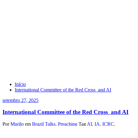
Tag AI
Início
International Committee of the Red Cross and AI
setembro 27, 2025
International Committee of the Red Cross and AI
Por
Murilo
em
Brazil Talks
,
Preaching
Tag
AI
,
IA
,
ICRC
,
International Committee of the Red Cross
,
Nações Unidas
,
UN
,
UNGA
,
UNGA80. WHO
,
World Health Organization