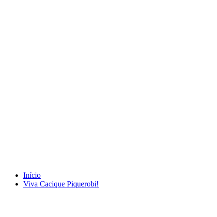
Tag USA TODAY
Início
Viva Cacique Piquerobi!
dezembro 31, 2025