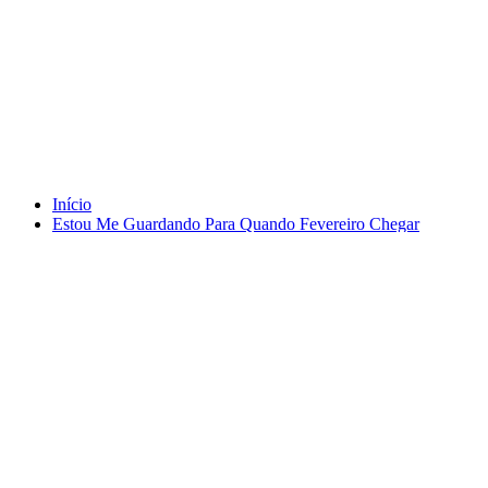
Tag Portugal
Início
Estou Me Guardando Para Quando Fevereiro Chegar
fevereiro 1, 2026
Estou Me Guardando Para Quando Fevereiro
Chegar
Por
Murilo
em
Brazil Talks
,
Preaching
Tag
Brasil
,
Carnaval
,
Espanha
,
Italia
,
Olympics
,
Portugal
,
Verdi
Murilo Jambeiro de Oliveira Guaratinguetá, 1º de fevereiro de 2026.
https://youtu.be/BPYs0EEzR3k?si=uc0o-SMRflWYG08k Don
Carlos, Act IV: Act IV: E dessa! … Un detto, un sol (Don Carlo,
Elizabeth) Ontem ao ir…