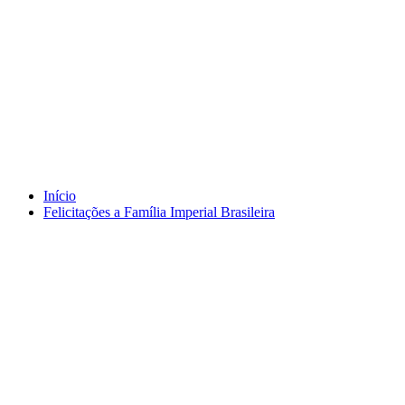
Tag 85º Aniversário
Início
Felicitações a Família Imperial Brasileira
fevereiro 1, 2026
Felicitações a Família Imperial Brasileira
Por
Murilo
em
Brazil Talks
,
Preaching
Tag
85º Aniversário
,
Chefe
da Casa Imperial do Brasil
,
Dom Rafael de Orleans e Bragança
,
Príncipe Dom Bertrand de Orleans e Bragança
,
Príncipe Imperial do
Brasil
Murilo Jambeiro de Oliveira Guaratinguetá, 1º de fevereiro de 2026.