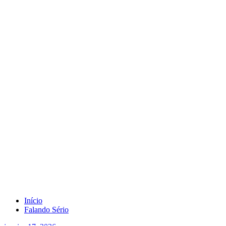
Tag Paraolympic Games
Início
Falando Sério