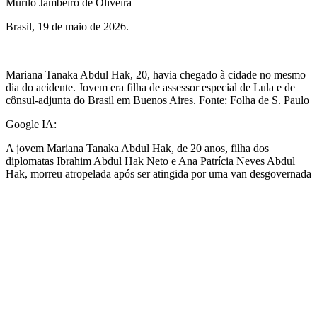
Murilo Jambeiro de Oliveira
Brasil, 19 de maio de 2026.
Mariana Tanaka Abdul Hak, 20, havia chegado à cidade no mesmo
dia do acidente. Jovem era filha de assessor especial de Lula e de
cônsul-adjunta do Brasil em Buenos Aires. Fonte: Folha de S. Paulo
Google IA:
A jovem Mariana Tanaka Abdul Hak, de 20 anos, filha dos
diplomatas Ibrahim Abdul Hak Neto e Ana Patrícia Neves Abdul
Hak, morreu atropelada após ser atingida por uma van desgovernada
em Ipanema, na Zona Sul do Rio de Janeiro. O acidente ocorreu no
sábado, 16 de maio de 2026, e ela faleceu no domingo (17).
O atropelamento aconteceu na esquina das ruas Visconde de Pirajá e
Vinícius de Moraes. Segundo informações e relatos de testemunhas,
o motorista da van perdeu o controle do veículo ao tentar desviar de
um ciclista, subindo na calçada e atingindo Mariana. Ela sofreu
traumatismo craniano e múltiplas fraturas, não resistindo aos
ferimentos.
A mãe de Mariana, que também estava no local, foi socorrida e se