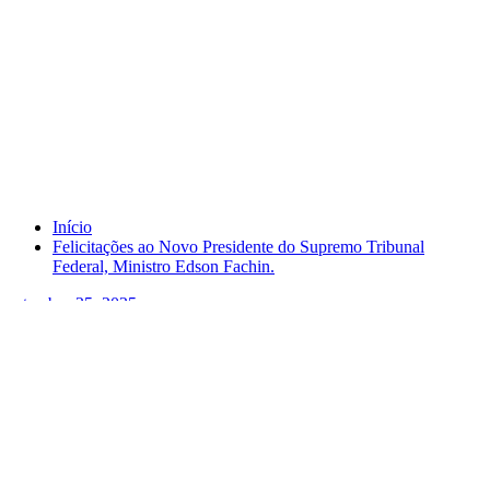
Felicitações ao Novo Presidente do
Supremo Tribunal Federal, Ministro
Edson Fachin.
Início
Felicitações ao Novo Presidente do Supremo Tribunal
Federal, Ministro Edson Fachin.
setembro 25, 2025
Felicitações ao Novo Presidente do Supremo
Tribunal Federal, Ministro Edson Fachin.
Por
Murilo
em
Brazil Talks
,
Preaching
Tag
Ajuda
,
Dados
Biográficos
,
Ministro Edson Fachin
,
STF
Murilo Jambeiro de Oliveira