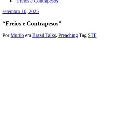
“Freios e Contrapesos”
setembro 10, 2025
“Freios e Contrapesos”
Por
Murilo
em
Brazil Talks
,
Preaching
Tag
STF
Murilo Jambeiro de Oliveira
Brasil, 10 de setembro de 2025.
Em alguma medida a minha reflexão essa hora da manhã vendo o
voto do Ministro Luiz Fux, é que sistema de “Freios e Contrapesos”
célebre em toda Ciência Política Ocidental, se observa no Brasil,
com o Legislativo agindo habitualmente como um freio, e o
Judiciário como um contrapeso. Enfraquecendo muito mais ainda o
papel do Executivo, onde já se alega historicamente no Brasil, que
teve uma Constituição em 1988 pensada para ser Parlamentarista, e
se tornou por vontade soberana do povo Presidencialista, onde
sempre escutamos que o Congresso Nacional é extremamente
incomodo e super empoderado, em relação ao Executivo. Entendido
contrapeso, com uma observação até curiosa, por exemplo, os
Tribunais de Contas são órgãos anexo do Legislativo, o Ministério
Público também anexo ao Executivo, e o Judiciário se não anexo de