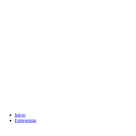
Tag Banco do Brasil
Início
Entreguista
agosto 1, 2025