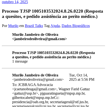
outubro 14, 2025
Processo TJSP 1005103532024.8.26.0220 (Resposta
a quesitos, e pedido assistência ao perito médico.)
Por
Murilo
em
Brazil Talks
Tag
Ajuda
,
Dados Biográficos
Murilo Jambeiro de Oliveira
<jambeirodeoliveira@gmail.com>
Processo TJSP 1005103532024.8.26.0220 (Resposta
a quesitos, e pedido assistência ao perito médico.)
1 message
Murilo Jambeiro de Oliveira
Tue, Oct 14,
<jambeirodeoliveira@gmail.com>
2025 at 5:56 PM
To: JCBRAGA Advocacia
<jcaetanobraga@gmail.com>, Wagner Farid Gattaz
<gattaz@usp.br>, pjguaratingueta@mpsp.mp.br,
gilbertocabett@mpsp.mp.brCc:
presidencia@oab.org.br, secretariageral@stf.jus.br,
secretariageralcnj@cnj.jus.br, secretaria@cnj.jus.br,