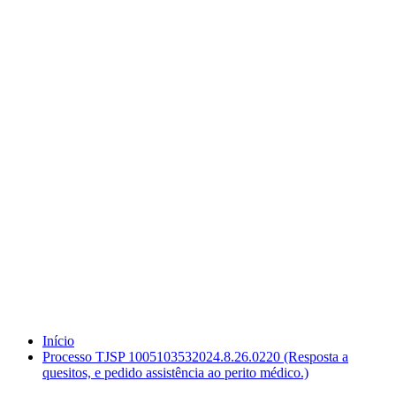
Processo TJSP 1005103532024.8.26.0220
(Resposta a quesitos, e pedido assistência
ao perito médico.)
Início
Processo TJSP 1005103532024.8.26.0220 (Resposta a
quesitos, e pedido assistência ao perito médico.)